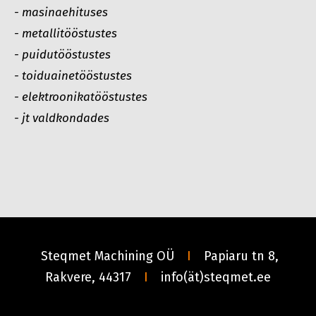
-
masinaehituses
-
metallitööstustes
-
puidutööstustes
-
toiduainetööstustes
-
elektroonikatööstustes
-
jt valdkondades
Steqmet Machining OÜ
I
Papiaru tn 8,
Rakvere,
44317
I
info(ät)steqmet.ee