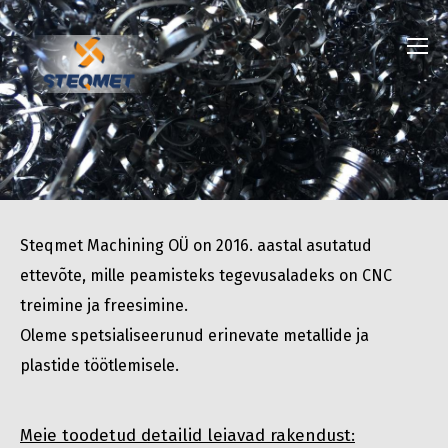
Steqmet Machining OÜ on 2016. aastal asutatud
ettevõte, mille peamisteks tegevusaladeks on CNC
treimine ja freesimine.
Oleme spetsialiseerunud erinevate metallide ja
plastide töötlemisele.
Meie toodetud detailid leiavad rakendust: